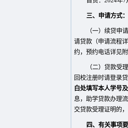
首贷：
202
4
年
7
三、申请方式
（一）
续贷申
请贷款
（申请流程详
约，预约电话详见附
（
二
）
贷款受
回校注册时请登录贷
白处填写本人学号
及
息，助学贷款
办理流
交贷款受理证明的，
四
、有关事项