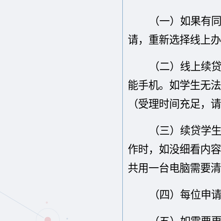
（
一
）
如果有
请，重新选择线上办
（
二
）
线上续
能手机。如学生无法
（受理时间充足，请
（
三
）
续贷学
作时，如没细看内容
共用一台电脑需要清
（
四
）
每
位
申